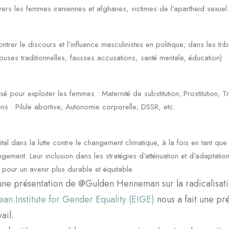
vers les femmes iraniennes et afghanes, victimes de l’apartheid sexuel.
trer le discours et l’influence masculinistes en politique; dans les tr
ouses traditionnelles, fausses accusations, santé mentale, éducation)
isé pour exploiter les femmes : Maternité de substitution; Prostitution; T
s : Pilule abortive; Autonomie corporelle; DSSR, etc.
tal dans la lutte contre le changement climatique, à la fois en tant que
ngement. Leur inclusion dans les stratégies d’atténuation et d’adaptation
 pour un avenir plus durable et équitable.
 une présentation de @Gulden Henneman sur la radicalisat
an Institute for Gender Equality (EIGE)
nous a fait une pré
ail.