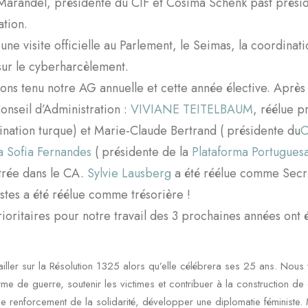
Marandel, présidente du CIF et Cosima Schenk past préside
ation.
 une visite officielle au Parlement, le Seimas, la coordinat
sur le cyberharcèlement.
ons tenu notre AG annuelle et cette année élective. Après 
onseil d’Administration :
VIVIANE TEITELBAUM
, réélue p
ination turque) et Marie-Claude Bertrand ( présidente du
 Sofia Fernandes
( présidente de la
Plataforma Portuguesa
ntrée dans le CA.
Sylvie Lausberg
a été réélue comme Secré
tes a été réélue comme trésorière !
oritaires pour notre travail des 3 prochaines années ont ét
iller sur la Résolution 1325 alors qu’elle célébrera ses 25 ans. Nous 
e de guerre, soutenir les victimes et contribuer à la construction de c
 le renforcement de la solidarité, développer une diplomatie féministe.