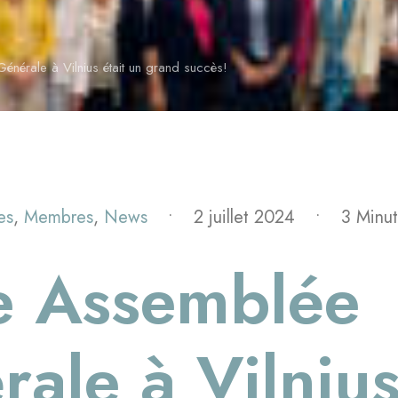
nérale à Vilnius était un grand succès!
es
,
Membres
,
News
•
2 juillet 2024
•
3 Minu
e Assemblée
ale à Vilnius