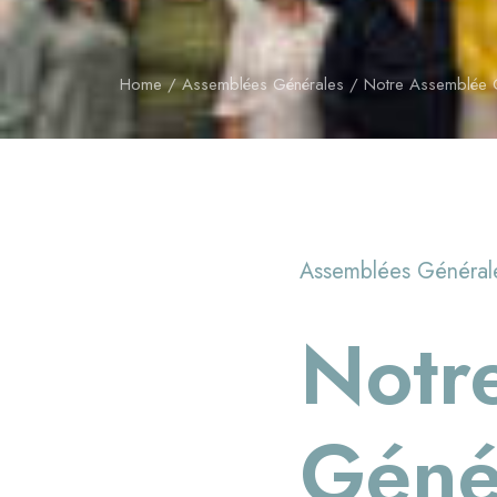
Home
Assemblées Générales
Notre Assemblée Gé
Assemblées Général
Notr
Génér