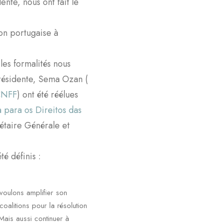
nte, nous ont fait le
ion portugaise à
les formalités nous
résidente, Sema Ozan (
CNFF
) ont été réélues
 para os Direitos das
taire Générale et
é définis :
voulons amplifier son
oalitions pour la résolution
 Mais aussi continuer à