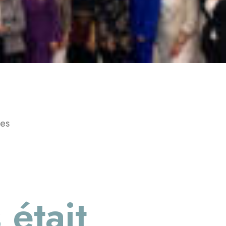
tes
 était